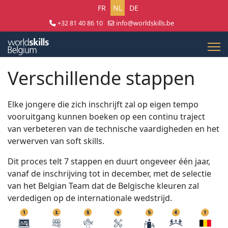
Selecteer uw taal
FR
NL
DE
+32 81 40 86 10
info@worldskills.be
Lun - Jeu 8:30 - 17:00 | Ven 8:30 - 15:00
Verschillende stappen
Elke jongere die zich inschrijft zal op eigen tempo
vooruitgang kunnen boeken op een continu traject
van verbeteren van de technische vaardigheden en het
verwerven van soft skills.
Dit proces telt 7 stappen en duurt ongeveer één jaar,
vanaf de inschrijving tot in december, met de selectie
van het Belgian Team dat de Belgische kleuren zal
verdedigen op de internationale wedstrijd.