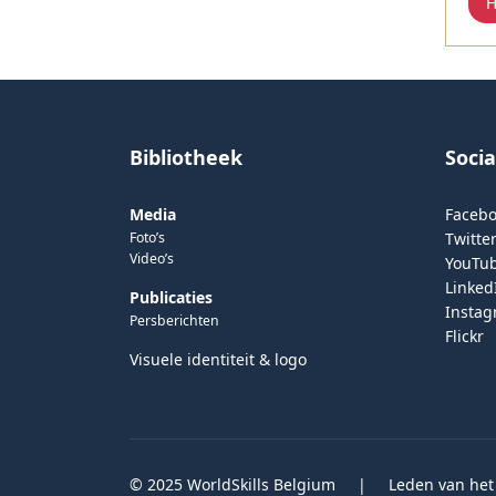
H
Bibliotheek
Soci
Media
Faceb
Foto’s
Twitter
Video’s
YouTu
Linked
Publicaties
Insta
Persberichten
Flickr
Visuele identiteit & logo
© 2025 WorldSkills Belgium
|
Leden van het