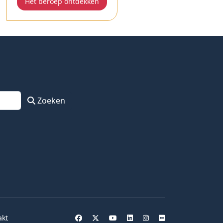
Het beroep ontdekken
Zoeken
akt