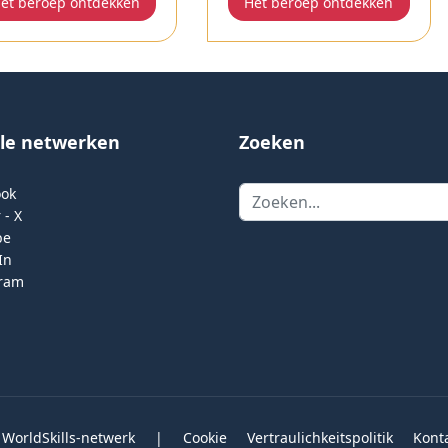
et beroep ontdekken
Het beroep ontdekken
ale netwerken
Zoeken
Zoeken
ook
 - X
be
In
gram
 WorldSkills-netwerk
|
Cookie
Vertraulichkeitspolitik
Kont