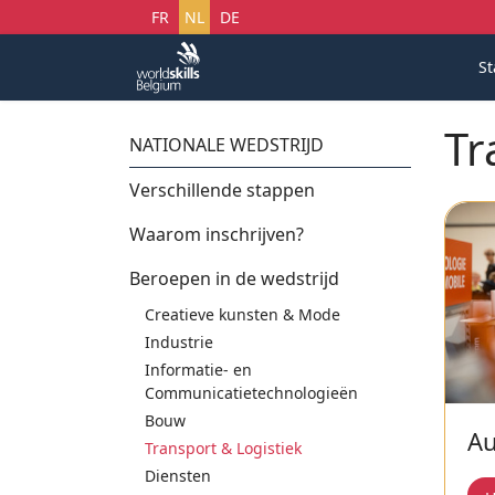
Selecteer uw taal
FR
NL
DE
St
Tr
NATIONALE WEDSTRIJD
Verschillende stappen
Waarom inschrijven?
Beroepen in de wedstrijd
Creatieve kunsten & Mode
Industrie
Informatie- en
Communicatietechnologieën
Bouw
Au
Transport & Logistiek
Diensten