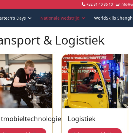
+32 81 40 86 10
info@wo
artech's Days
Nationale wedstrijd
WorldSkills Shangh
ansport & Logistiek
tmobieltechnologie
Logistiek