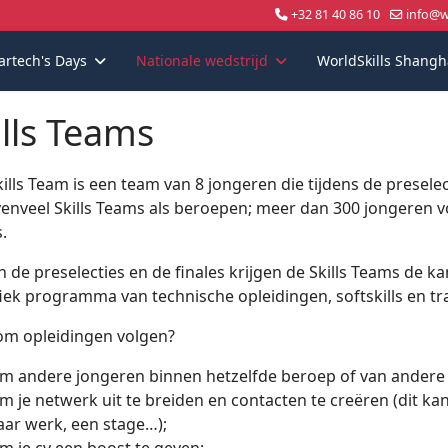
+32 81 40 86 10
info@wo
artech's Days
Nationale wedstrijd
WorldSkills Shangh
ills Teams
ills Team is een team van 8 jongeren die tijdens de presele
venveel Skills Teams als beroepen; meer dan 300 jongeren vo
.
n de preselecties en de finales krijgen de Skills Teams de 
fiek programma van technische opleidingen, softskills en t
m opleidingen volgen?
m andere jongeren binnen hetzelfde beroep of van andere 
m je netwerk uit te breiden en contacten te creëren (dit kan 
aar werk, een stage…);