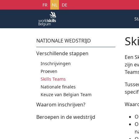
Selecteer uw taal
FR
NL
DE
St
Sk
NATIONALE WEDSTRIJD
Verschillende stappen
Een Sk
Inschrijvingen
zijn e
Proeven
Teams
Skills Teams
Tusse
Nationale finales
speci
Keuze van Belgian Team
Waaro
Waarom inschrijven?
O
Beroepen in de wedstrijd
O
n