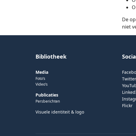
O
O
De op
niet v
Bibliotheek
Soci
Media
Faceb
Foto’s
Twitter
Video’s
YouTu
Linked
Publicaties
Insta
Persberichten
Flickr
Visuele identiteit & logo