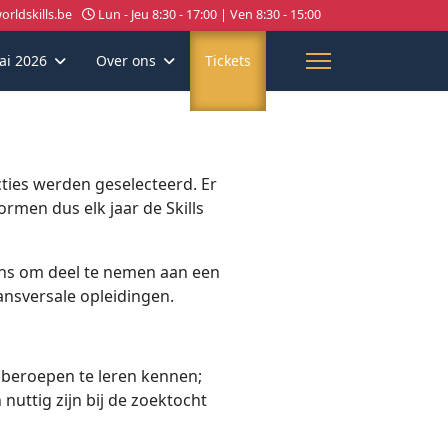
rldskills.be
Lun - Jeu 8:30 - 17:00 | Ven 8:30 - 15:00
ai 2026
Over ons
Tickets
cties werden geselecteerd. Er
rmen dus elk jaar de Skills
kans om deel te nemen aan een
ransversale opleidingen.
beroepen te leren kennen;
nuttig zijn bij de zoektocht