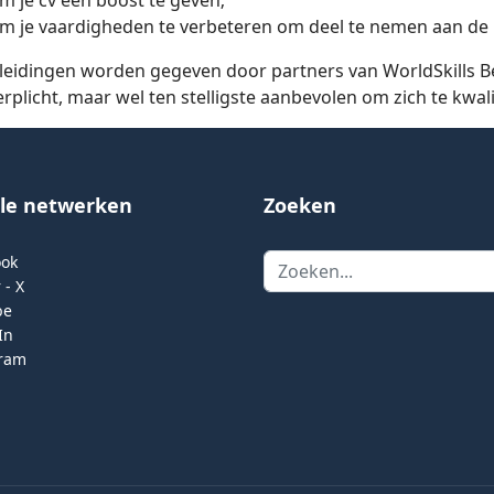
m je cv een boost te geven;
m je vaardigheden te verbeteren om deel te nemen aan de n
leidingen worden gegeven door partners van WorldSkills Belg
erplicht, maar wel ten stelligste aanbevolen om zich te kwali
ale netwerken
Zoeken
Zoeken
ook
 - X
be
In
gram