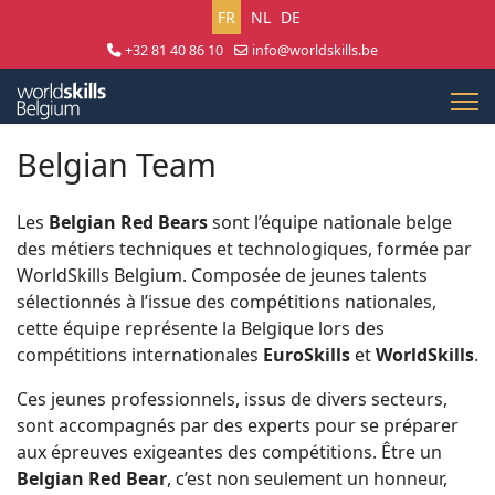
Sélectionnez votre langue
FR
NL
DE
+32 81 40 86 10
info@worldskills.be
Lun - Jeu 8:30 - 17:00 | Ven 8:30 - 15:00
Belgian Team
Les
Belgian Red Bears
sont l’équipe nationale belge
des métiers techniques et technologiques, formée par
WorldSkills Belgium. Composée de jeunes talents
sélectionnés à l’issue des compétitions nationales,
cette équipe représente la Belgique lors des
compétitions internationales
EuroSkills
et
WorldSkills
.
Ces jeunes professionnels, issus de divers secteurs,
sont accompagnés par des experts pour se préparer
aux épreuves exigeantes des compétitions. Être un
Belgian Red Bear
, c’est non seulement un honneur,