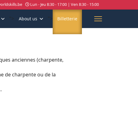
rldskills.be
Lun - Jeu 8:30 - 17:00 | Ven 8:30 - 15:00
">
">
About us
Billetterie
iques anciennes (charpente,
me de charpente ou de la
.