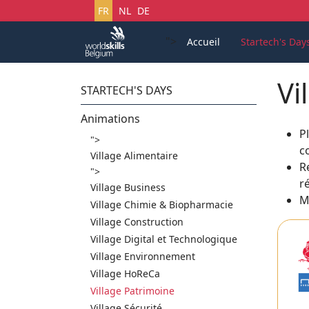
Sélectionnez votre langue
FR
NL
DE
">
Accueil
Startech's Day
Vi
STARTECH'S DAYS
Animations
P
">
c
Village Alimentaire
R
">
r
Village Business
Ma
Village Chimie & Biopharmacie
Village Construction
Village Digital et Technologique
Village Environnement
Village HoReCa
Village Patrimoine
Village Sécurité