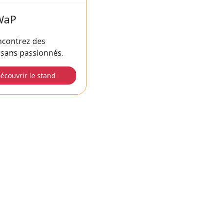
WaP
ncontrez des
isans passionnés.
écouvrir le stand