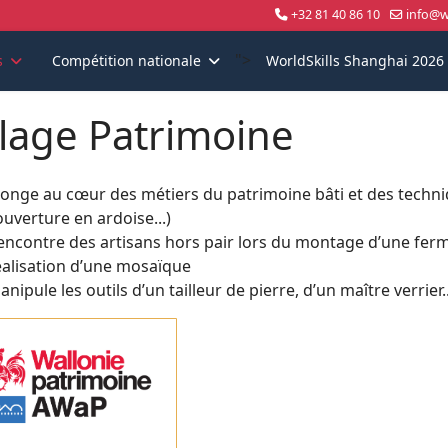
+32 81 40 86 10
info@wo
">
s
Compétition nationale
WorldSkills Shanghai 2026
llage Patrimoine
longe au cœur des métiers du patrimoine bâti et des techn
ouverture en ardoise...)
encontre des artisans hors pair lors du montage d’une fer
éalisation d’une mosaïque
nipule les outils d’un tailleur de pierre, d’un maître verrier..