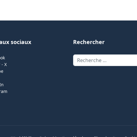
aux sociaux
Rechercher
Rechercher
ook
 - X
be
In
gram