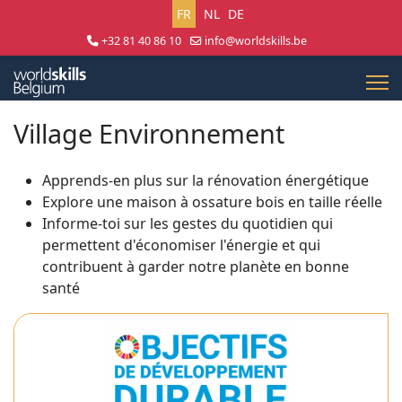
Sélectionnez votre langue
FR
NL
DE
+32 81 40 86 10
info@worldskills.be
Lun - Jeu 8:30 - 17:00 | Ven 8:30 - 15:00
Village Environnement
Apprends-en plus sur la rénovation énergétique
Explore une maison à ossature bois en taille réelle
Informe-toi sur les gestes du quotidien qui
permettent d'économiser l'énergie et qui
contribuent à garder notre planète en bonne
santé