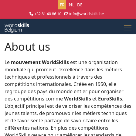
Sélectionnez votre langue
FR
NL
DE
+32 81 40 86 10
info@worldskills.be
Lun - Jeu 8:30 - 17:00 | Ven 8:30 - 15:00
About us
Le
mouvement WorldSkills
est une organisation
mondiale qui promeut l'excellence dans les métiers
techniques et professionnels à travers des
compétitions internationales. Créée en 1950, elle
regroupe des pays du monde entier pour organiser
des compétitions comme
WorldSkills
et
EuroSkills
.
L’objectif principal est de valoriser les compétences des
jeunes talents, de promouvoir les métiers techniques
et de favoriser le partage de savoir-faire entre les
différentes nations. En plus des compétitions,
WorldSkills œuvre pour améliorer les standards de