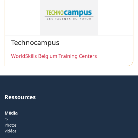
Technocampus
WorldSkills Belgium Training Centers
Ressources
Média
">
Photos
Vidéos