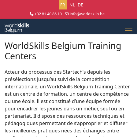
Sélectionnez votre langue
FR
NL
DE
+32 81 40 86 10
info@worldskills.be
Lun - Jeu 8:30 - 17:00 | Ven 8:30 - 15:00
WorldSkills Belgium Training
Centers
Acteur du processus des Startech’s depuis les
présélections jusqu’au suivi de la compétition
internationale, un WorldSkills Belgium Training Center
est un centre de formation, un centre de compétence
ou une école. Il est constitué d’une équipe formée
pour encadrer les jeunes dans un métier, seul ou en
partenariat. Il dispose des ressources techniques et
pédagogiques permettant de s’approprier et diffuser
les meilleures pratiques nées des échanges entre