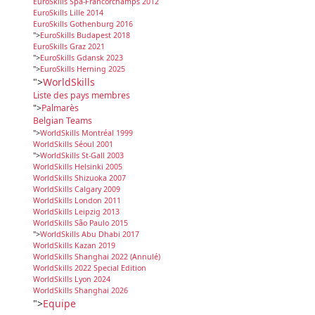
EuroSkills Spa-Francorchamps 2012
EuroSkills Lille 2014
EuroSkills Gothenburg 2016
">
EuroSkills Budapest 2018
EuroSkills Graz 2021
">
EuroSkills Gdansk 2023
">
EuroSkills Herning 2025
">
WorldSkills
Liste des pays membres
">
Palmarès
Belgian Teams
">
WorldSkills Montréal 1999
WorldSkills Séoul 2001
">
WorldSkills St-Gall 2003
WorldSkills Helsinki 2005
WorldSkills Shizuoka 2007
WorldSkills Calgary 2009
WorldSkills London 2011
WorldSkills Leipzig 2013
WorldSkills São Paulo 2015
">
WorldSkills Abu Dhabi 2017
WorldSkills Kazan 2019
WorldSkills Shanghai 2022 (Annulé)
WorldSkills 2022 Special Edition
WorldSkills Lyon 2024
WorldSkills Shanghai 2026
">
Equipe