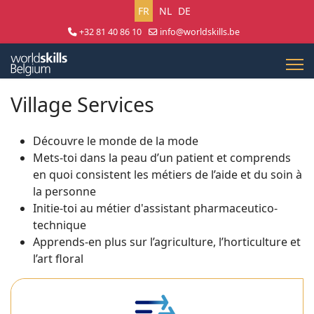
Sélectionnez votre langue
FR
NL
DE
+32 81 40 86 10
info@worldskills.be
Lun - Jeu 8:30 - 17:00 | Ven 8:30 - 15:00
Village Services
Découvre le monde de la mode
Mets-toi dans la peau d’un patient et comprends
en quoi consistent les métiers de l’aide et du soin à
la personne
Initie-toi au métier d'assistant pharmaceutico-
technique
Apprends-en plus sur l’agriculture, l’horticulture et
l’art floral