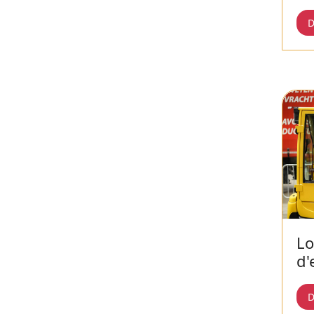
D
Lo
d'
D