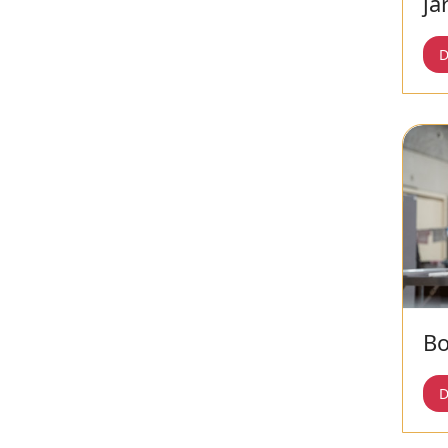
ja
D
Bo
D