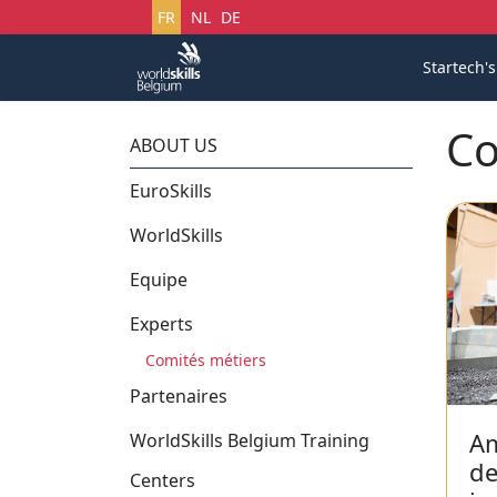
Sélectionnez votre langue
FR
NL
DE
Startech'
Co
ABOUT US
EuroSkills
WorldSkills
Equipe
Experts
Comités métiers
Partenaires
A
WorldSkills Belgium Training
de
Centers