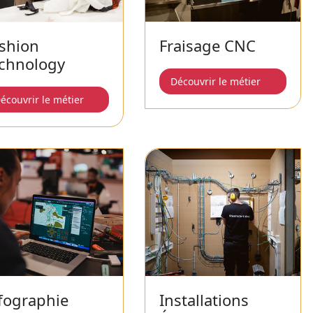
shion
Fraisage CNC
chnology
Découvrir le métier
écouvrir le métier
fographie
Installations