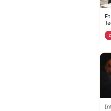
Fa
Te
D
In