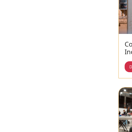
Co
In
D