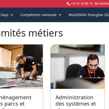
+32 81 40 86 10
info@wo
s Days
Compétition nationale
WorldSkills Shanghai 20
mités métiers
ménagement
Administration
s parcs et
des systèmes et