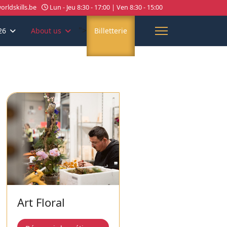
rldskills.be
Lun - Jeu 8:30 - 17:00 | Ven 8:30 - 15:00
">
26
About us
Billetterie
Art Floral