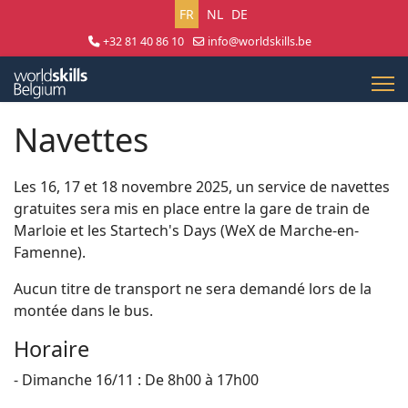
Sélectionnez votre langue
FR
NL
DE
+32 81 40 86 10
info@worldskills.be
Lun - Jeu 8:30 - 17:00 | Ven 8:30 - 15:00
Navettes
Les 16, 17 et 18 novembre 2025, un service de navettes
gratuites sera mis en place entre la gare de train de
Marloie et les Startech's Days (WeX de Marche-en-
Famenne).
Aucun titre de transport ne sera demandé lors de la
montée dans le bus.
Horaire
- Dimanche 16/11 : De 8h00 à 17h00