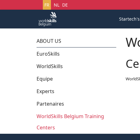
Sélectionnez votre langue
FR
NL
DE
Startech'
Wo
ABOUT US
EuroSkills
Ce
WorldSkills
Equipe
WorldSk
Experts
Partenaires
WorldSkills Belgium Training
Centers