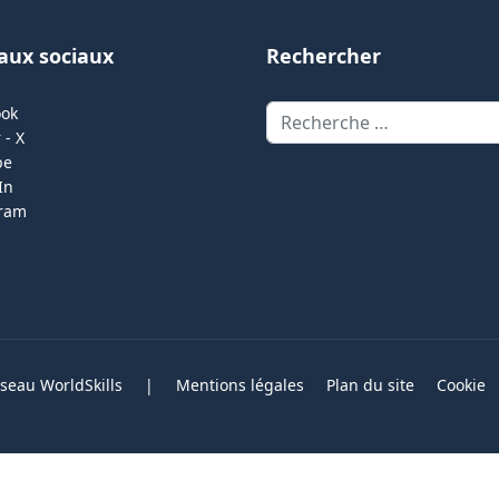
aux sociaux
Rechercher
Rechercher
ook
 - X
be
In
gram
eau WorldSkills
|
Mentions légales
Plan du site
Cookie