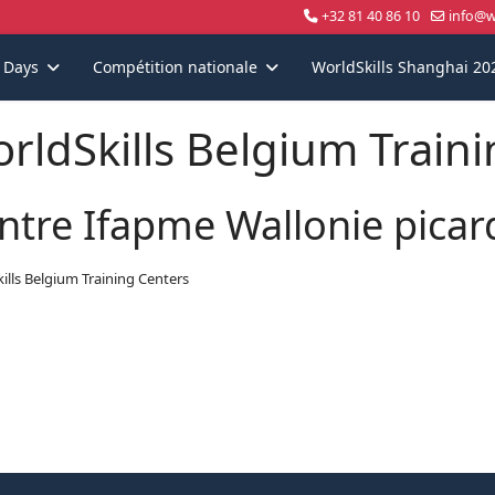
+32 81 40 86 10
info@wo
s Days
Compétition nationale
WorldSkills Shanghai 20
rldSkills Belgium Train
ntre Ifapme Wallonie picar
ills Belgium Training Centers