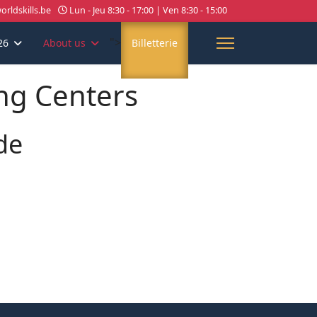
rldskills.be
Lun - Jeu 8:30 - 17:00 | Ven 8:30 - 15:00
">
26
About us
Billetterie
ing Centers
de