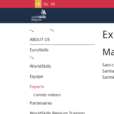
Sélectionnez votre langue
FR
NL
DE
Ex
">
Accueil
Startech's Days
">
ABOUT US
Ma
EuroSkills
">
Sani-
WorldSkills
Sanit
Equipe
Sanit
Experts
Comités métiers
Partenaires
WorldSkills Belgium Training