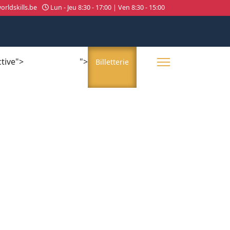
rldskills.be
Lun - Jeu 8:30 - 17:00 | Ven 8:30 - 15:00
ctive">
">
About us
Billetterie