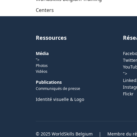
Centers
Ressources
Rése
Média
Faceb
">
Twitter
Photos
YouTu
Vidéos
">
Linked
Publications
Insta
Communiqués de presse
Flickr
Identité visuelle & Logo
© 2025 WorldSkills Belgium
|
Membre du rés