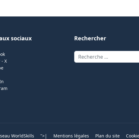
aux sociaux
Rechercher
Rechercher
ook
 - X
be
In
gram
eau WorldSkills
">
|
Mentions légales
Plan du site
Cooki