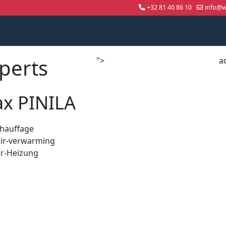
+32 81 40 86 10
info@wo
perts
">
a
Compétition nationale
WorldSkills Shanghai 2026
x PINILA
chauffage
air-verwarming
är-Heizung