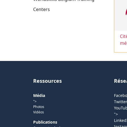
Centers
Cit
mét
Ressources
Rése
Média
Faceb
">
Twitter
Photos
YouTu
Vidéos
">
Linked
Publications
Insta