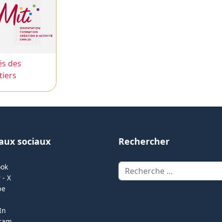
és des
iers
aux sociaux
Rechercher
Rechercher
ook
 - X
be
In
gram