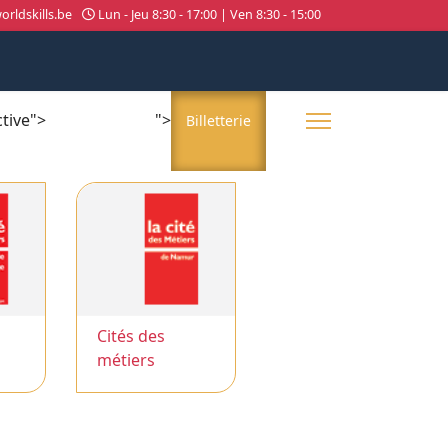
rldskills.be
Lun - Jeu 8:30 - 17:00 | Ven 8:30 - 15:00
ctive">
">
About us
Billetterie
Cités des
métiers