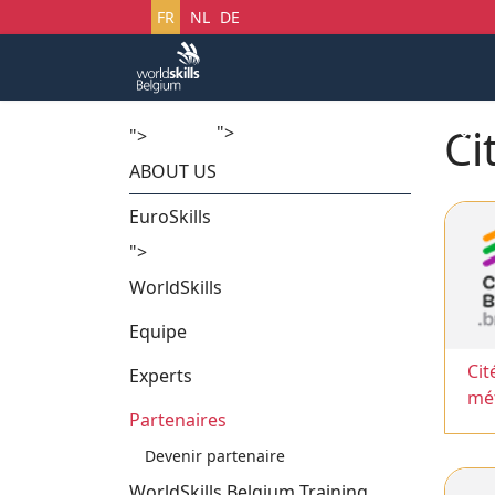
Sélectionnez votre langue
FR
NL
DE
Ci
">
Accueil
Startech's Days
">
ABOUT US
EuroSkills
">
WorldSkills
Equipe
Cit
Experts
mét
Partenaires
Devenir partenaire
WorldSkills Belgium Training