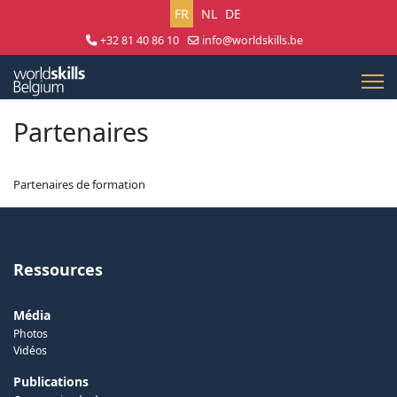
Sélectionnez votre langue
FR
NL
DE
+32 81 40 86 10
info@worldskills.be
Lun - Jeu 8:30 - 17:00 | Ven 8:30 - 15:00
Partenaires
Partenaires de formation
Ressources
Média
Photos
Vidéos
Publications