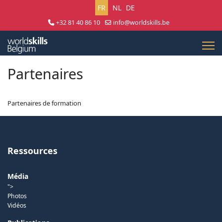
Sélectionnez votre langue
FR
NL
DE
+32 81 40 86 10
info@worldskills.be
Lun - Jeu 8:30 - 17:00 | Ven 8:30 - 15:00
Partenaires
Partenaires de formation
Ressources
Média
">
Photos
Vidéos