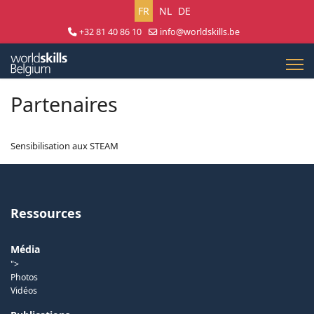
Sélectionnez votre langue
FR
NL
DE
+32 81 40 86 10
info@worldskills.be
Lun - Jeu 8:30 - 17:00 | Ven 8:30 - 15:00
Partenaires
Sensibilisation aux STEAM
Ressources
Média
">
Photos
Vidéos