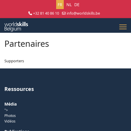
Sélectionnez votre langue
FR
NL
DE
+32 81 40 86 10
info@worldskills.be
Lun - Jeu 8:30 - 17:00 | Ven 8:30 - 15:00
Partenaires
Supporters
Ressources
Média
">
Photos
Vidéos