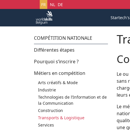
Sélectionnez votre langue
FR
NL
DE
Startech'
Tr
COMPÉTITION NATIONALE
Différentes étapes
Co
Pourquoi s’inscrire ?
Métiers en compétition
Le ou 
sans 
Arts créatifs & Mode
charg
Industrie
leurs
Technologies de l’Information et de
la Communication
Le mét
Construction
nation
Transports & Logistique
qualit
Services
une gr