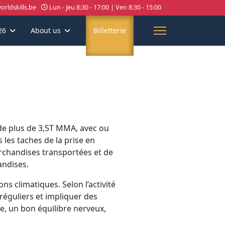
rldskills.be
Lun - Jeu 8:30 - 17:00 | Ven 8:30 - 15:00
">
26
About us
Billetterie
 de plus de 3,5T MMA, avec ou
les taches de la prise en
rchandises transportées et de
andises.
s climatiques. Selon l’activité
rréguliers et impliquer des
ue, un bon équilibre nerveux,