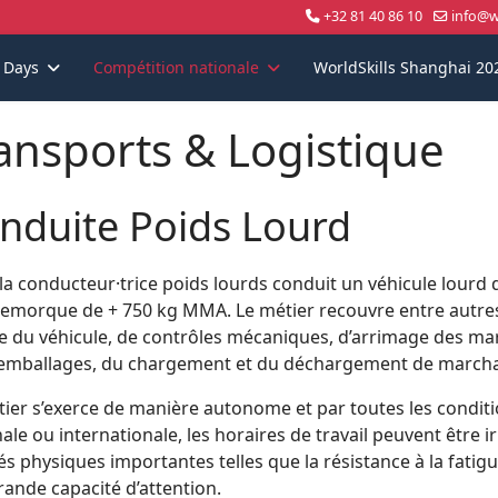
+32 81 40 86 10
info@wo
s Days
Compétition nationale
WorldSkills Shanghai 20
ansports & Logistique
nduite Poids Lourd
la conducteur·trice poids lourds conduit un véhicule lourd
remorque de + 750 kg MMA. Le métier recouvre entre autres 
e du véhicule, de contrôles mécaniques, d’arrimage des ma
 emballages, du chargement et du déchargement de march
ier s’exerce de manière autonome et par toutes les condition
ale ou internationale, les horaires de travail peuvent être i
és physiques importantes telles que la résistance à la fatig
ande capacité d’attention.