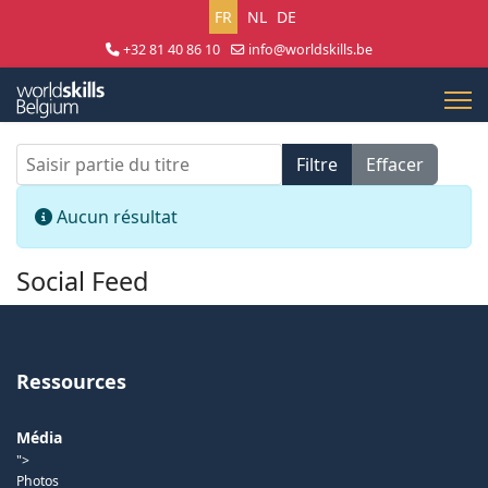
Sélectionnez votre langue
FR
NL
DE
+32 81 40 86 10
info@worldskills.be
Lun - Jeu 8:30 - 17:00 | Ven 8:30 - 15:00
Saisir partie du titre
Filtre
Effacer
Afficher #
Info
Aucun résultat
Social Feed
Ressources
Média
">
Photos