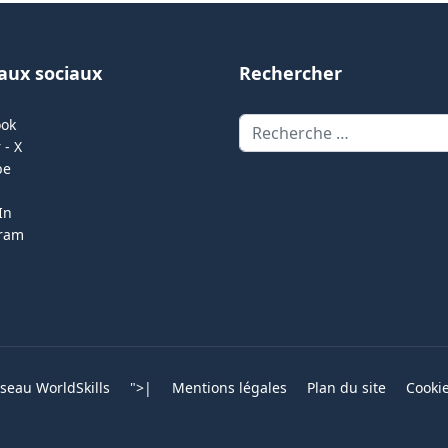
aux sociaux
Rechercher
Rechercher
ook
 - X
be
In
gram
eau WorldSkills
">
|
Mentions légales
Plan du site
Cooki