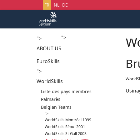
Sélectionnez votre langue
FR
NL
DE
Wo
">
Accueil
Startech's Days
">
ABOUT US
Br
EuroSkills
">
WorldSk
WorldSkills
Usina
Liste des pays membres
Palmarès
Belgian Teams
">
WorldSkills Montréal 1999
WorldSkills Séoul 2001
WorldSkills St-Gall 2003