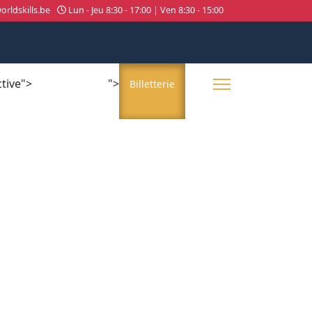
rldskills.be
Lun - Jeu 8:30 - 17:00 | Ven 8:30 - 15:00
ctive">
">
About us
Billetterie