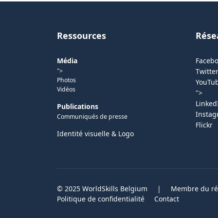
Ressources
Rése
Média
Faceb
">
Twitter
Photos
YouTu
Vidéos
">
Linked
Publications
Insta
Communiqués de presse
Flickr
Identité visuelle & Logo
© 2025 WorldSkills Belgium
|
Membre du rés
Politique de confidentialité
Contact