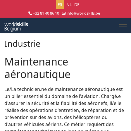
Sélectionnez votre langue
FR
NL
DE
+32 81 40 86 10
info@worldskills.be
Lun - Jeu 8:30 - 17:00 | Ven 8:30 - 15:00
Industrie
Maintenance
aéronautique
Le/La technicien.ne de maintenance aéronautique est
un pilier essentiel du domaine de l'aviation. Chargé.e
d'assurer la sécurité et la fiabilité des aéronefs, il/elle
réalise des opérations d'entretien, de réparation et de
prévention sur des avions, des hélicoptères ou
d'autres véhicules aériens. Ce métier requiert des