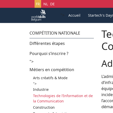
Sélectionnez votre langue
FR
NL
DE
">
Accueil
Startech's Day
Te
COMPÉTITION NATIONALE
Co
Différentes étapes
Pourquoi s’inscrire ?
Ad
">
Métiers en compétition
L’admi
Arts créatifs & Mode
d’infr
">
équip
Industrie
incide
Technologies de l’Information et de
l’acco
la Communication
démar
Construction