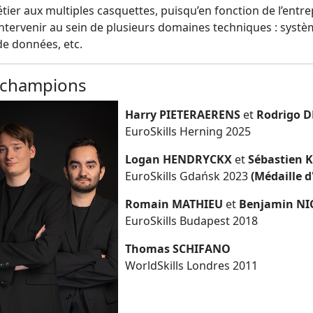
ier aux multiples casquettes, puisqu’en fonction de l’entrepr
ntervenir au sein de plusieurs domaines techniques : systèm
de données, etc.
 champions
Harry PIETERAERENS
et
Rodrigo 
EuroSkills Herning 2025
Logan HENDRYCKX
et
Sébastien 
EuroSkills Gdańsk 2023
(Médaille d
Romain MATHIEU
et
Benjamin N
EuroSkills Budapest 2018
Thomas SCHIFANO
WorldSkills Londres 2011