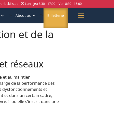
rldskills.be
Lun - Jeu 8:30 - 17:00 | Ven 8:30 - 15:00
">
">
About us
Billetterie
ion et de la
et réseaux
re et au maintien
en charge de la performance des
es dysfonctionnements et
tant et dans un certain cadre,
. Il ou elle s’inscrit dans une