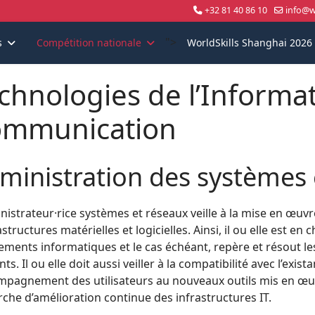
+32 81 40 86 10
info@wo
">
s
Compétition nationale
WorldSkills Shanghai 2026
chnologies de l’Informat
mmunication
ministration des systèmes 
nistrateur·rice systèmes et réseaux veille à la mise en œuv
astructures matérielles et logicielles. Ainsi, il ou elle est 
ements informatiques et le cas échéant, repère et résout l
nts. Il ou elle doit aussi veiller à la compatibilité avec l’exis
mpagnement des utilisateurs au nouveaux outils mis en œuvre
che d’amélioration continue des infrastructures IT.