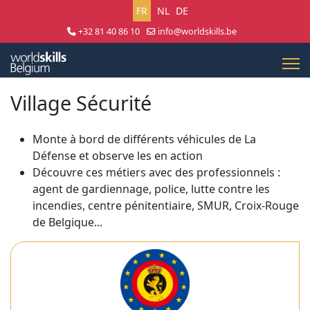
Sélectionnez votre langue
FR
NL
DE
+32 81 40 86 10
info@worldskills.be
Lun - Jeu 8:30 - 17:00 | Ven 8:30 - 15:00
Village Sécurité
Monte à bord de différents véhicules de La
Défense et observe les en action
Découvre ces métiers avec des professionnels :
agent de gardiennage, police, lutte contre les
incendies, centre pénitentiaire, SMUR, Croix-Rouge
de Belgique...